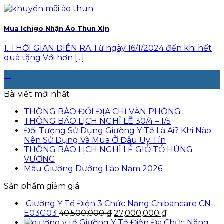
Mua Ichigo Nhận Áo Thun Xịn
1. THỜI GIAN DIỄN RA Từ ngày 16/1/2024 đến khi hết
quà tặng Với hơn [...]
16
Th1
Bài viết mới nhất
THÔNG BÁO ĐỔI ĐỊA CHỈ VĂN PHÒNG
THÔNG BÁO LỊCH NGHỈ LỄ 30/4 – 1/5
Đối Tượng Sử Dụng Giường Y Tế Là Ai? Khi Nào
Nên Sử Dụng Và Mua Ở Đâu Uy Tín
THÔNG BÁO LỊCH NGHĨ LỄ GIỖ TỔ HÙNG
VƯƠNG
Mẫu Giường Dưỡng Lão Năm 2026
Sản phẩm giảm giá
Giường Y Tế Điện 3 Chức Năng Chibancare CN-
Giá
Giá
E03G03
40,500,000
₫
27,000,000
₫
gốc
hiện
Giường Y Tế Điện Đa Chức Năng