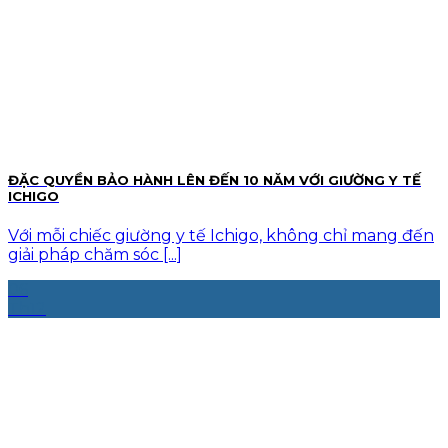
ĐẶC QUYỀN BẢO HÀNH LÊN ĐẾN 10 NĂM VỚI GIƯỜNG Y TẾ
ICHIGO
Với mỗi chiếc giường y tế Ichigo, không chỉ mang đến
giải pháp chăm sóc [...]
06
Th12