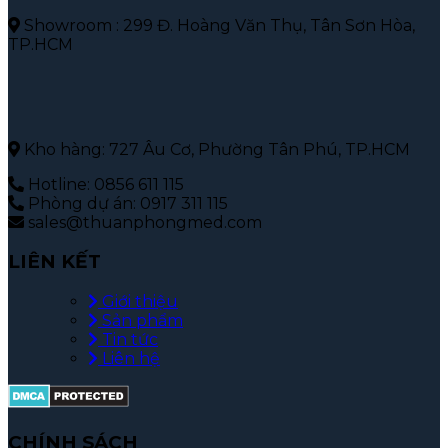
Showroom : 299 Đ. Hoàng Văn Thụ, Tân Sơn Hòa,
TP.HCM
Kho hàng: 727 Âu Cơ, Phường Tân Phú, TP.HCM
Hotline: 0856 611 115
Phòng dự án: 0917 311 115
sales@thuanphongmed.com
LIÊN KẾT
Giới thiệu
Sản phẩm
Tin tức
Liên hệ
CHÍNH SÁCH