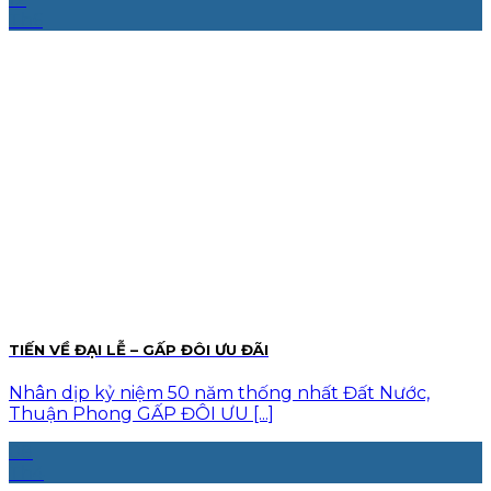
Th6
TIẾN VỀ ĐẠI LỄ – GẤP ĐÔI ƯU ĐÃI
Nhân dịp kỷ niệm 50 năm thống nhất Đất Nước,
Thuận Phong️ GẤP ĐÔI ƯU [...]
08
Th4