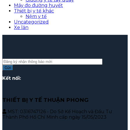
Máy đo đường huyết
Thiết bị y tế khác
Nệm y tế
Uncategorized
Xe lăn
Kết nối:
THIẾT BỊ Y TẾ THUẬN PHONG
MST: 0316747126 - Do Sở Kế Hoạch và Đầu Tư
Thành Phố Hồ Chí Minh cấp ngày 15/05/2023