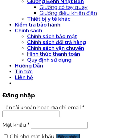
Giường Bệnh Nhật Bản
Giường có tay quay
Giường điều khiển điện
Thiết bị y tế khác
Kiểm tra bảo hành
Chính sách
Chính sách bảo mật
Chính sách đổi trả hàng
Chính sách vận chuyển
Hình thức thanh toán
Quy định sử dụng
Hướng Dẫn
Tin tức
Liên hệ
Đăng nhập
Tên tài khoản hoặc địa chỉ email
*
Mật khẩu
*
Ghi nhớ mật khẩu
Đăng nhập