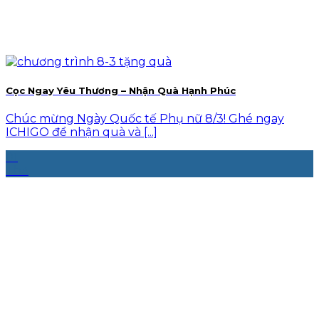
Cọc Ngay Yêu Thương – Nhận Quà Hạnh Phúc
Chúc mừng Ngày Quốc tế Phụ nữ 8/3! Ghé ngay
ICHIGO để nhận quà và [...]
01
Th3