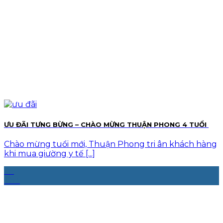
ƯU ĐÃI TƯNG BỪNG – CHÀO MỪNG THUẬN PHONG 4 TUỔI ️️
Chào mừng tuổi mới, Thuận Phong tri ân khách hàng
khi mua giường y tế [...]
05
Th3