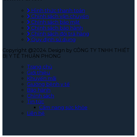
Hình thức thanh toán
Chính sách vận chuyển
Chính sách bảo mật
Chính sách bảo hành
Chính sách đổi trả hàng
Quy định sử dụng
Copyright @2024. Design by CÔNG TY TNHH THIẾT
BỊ Y TẾ THUẬN PHONG
Trang chủ
Giới thiệu
Khuyến mãi
Giường bệnh y tế
Bảo hành
Chính sách
Tin tức
Cẩm nang sức khỏe
Liên hệ