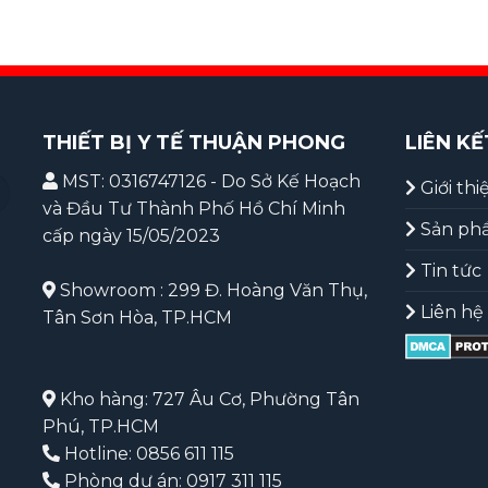
THIẾT BỊ Y TẾ THUẬN PHONG
LIÊN KẾ
MST: 0316747126 - Do Sở Kế Hoạch
Giới thi
và Đầu Tư Thành Phố Hồ Chí Minh
Sản ph
cấp ngày 15/05/2023
Tin tức
Showroom : 299 Đ. Hoàng Văn Thụ,
Liên hệ
Tân Sơn Hòa, TP.HCM
Kho hàng: 727 Âu Cơ, Phường Tân
Phú, TP.HCM
Hotline: 0856 611 115
Phòng dự án: 0917 311 115