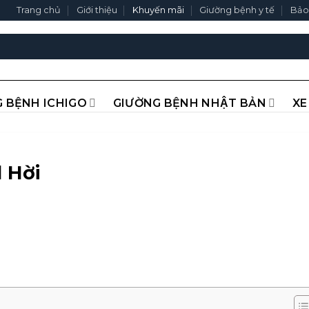
Trang chủ
Giới thiệu
Khuyến mãi
Giường bệnh y tế
Bảo
 BỆNH ICHIGO
GIƯỜNG BỆNH NHẬT BẢN
XE
 Hời