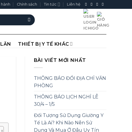
 hành
Chính sách
Tin tức
Liên hệ
 LĂN
THIẾT BỊ Y TẾ KHÁC
BÀI VIẾT MỚI NHẤT
THÔNG BÁO ĐỔI ĐỊA CHỈ VĂN
PHÒNG
THÔNG BÁO LỊCH NGHỈ LỄ
30/4 – 1/5
Đối Tượng Sử Dụng Giường Y
Tế Là Ai? Khi Nào Nên Sử
Dụng Và Mua Ở Đâu Uy Tín