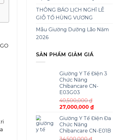
THÔNG BÁO LỊCH NGHĨ LỄ
GIỖ TỔ HÙNG VƯƠNG
Mẫu Giường Dưỡng Lão Năm
2026
HIGO
SẢN PHẨM GIẢM GIÁ
Giường Y Tế Điện 3
Chức Năng
Chibancare CN-
E03G03
40,500,000
₫
Giá
Giá
27,000,000
₫
gốc
hiện
Giường Y Tế Điện Đa
là:
tại
ri
Chức Năng
40,500,000 ₫.
là:
ua
Chibancare CN-E01B
27,000,000 ₫.
34,500,000
₫