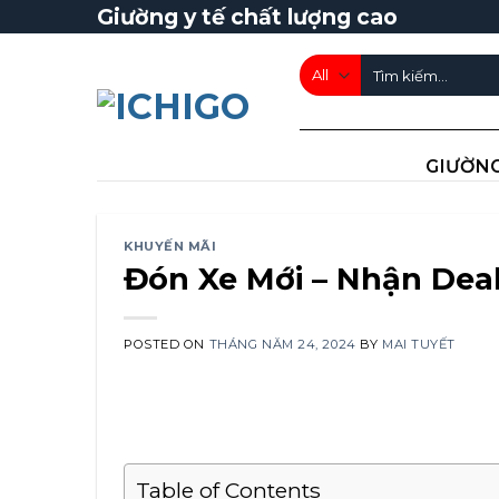
Skip
Giường y tế chất lượng cao
to
Tìm
content
kiếm:
GIƯỜNG
KHUYẾN MÃI
Đón Xe Mới – Nhận Deal
POSTED ON
THÁNG NĂM 24, 2024
BY
MAI TUYẾT
Table of Contents