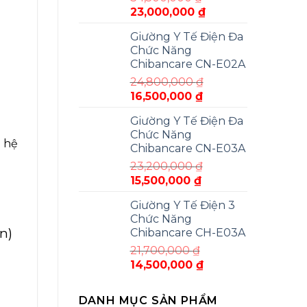
Giá
Giá
23,000,000
₫
gốc
hiện
Giường Y Tế Điện Đa
là:
tại
Chức Năng
34,500,000 ₫.
là:
Chibancare CN-E02A
23,000,000 ₫.
24,800,000
₫
Giá
Giá
16,500,000
₫
gốc
hiện
Giường Y Tế Điện Đa
là:
tại
Chức Năng
24,800,000 ₫.
là:
n hệ
Chibancare CN-E03A
16,500,000 ₫.
23,200,000
₫
Giá
Giá
15,500,000
₫
gốc
hiện
Giường Y Tế Điện 3
là:
tại
Chức Năng
23,200,000 ₫.
là:
n)
Chibancare CH-E03A
15,500,000 ₫.
21,700,000
₫
Giá
Giá
14,500,000
₫
gốc
hiện
là:
tại
DANH MỤC SẢN PHẨM