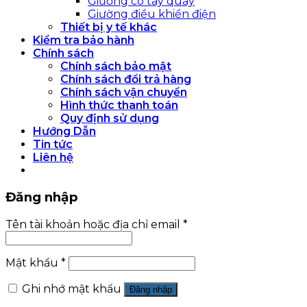
Giường có tay quay
Giường điều khiển điện
Thiết bị y tế khác
Kiểm tra bảo hành
Chính sách
Chính sách bảo mật
Chính sách đổi trả hàng
Chính sách vận chuyển
Hình thức thanh toán
Quy định sử dụng
Hướng Dẫn
Tin tức
Liên hệ
Đăng nhập
Tên tài khoản hoặc địa chỉ email
*
Mật khẩu
*
Ghi nhớ mật khẩu
Đăng nhập