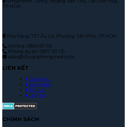
Showroom : 299 Đ. Hoàng Văn Thụ, Tân Sơn Hòa,
TP.HCM
Kho hàng: 727 Âu Cơ, Phường Tân Phú, TP.HCM
Hotline: 0856 611 115
Phòng dự án: 0917 311 115
sales@thuanphongmed.com
LIÊN KẾT
Giới thiệu
Sản phẩm
Tin tức
Liên hệ
CHÍNH SÁCH