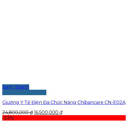
Xem nhanh
Thêm vào giỏ hàng
Giường Y Tế Điện Đa Chức Năng Chibancare CN-E02A
Giá
Giá
24,800,000
₫
16,500,000
₫
gốc
hiện
-33%
là:
tại