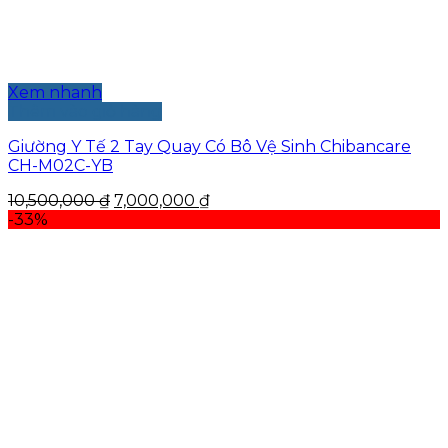
Xem nhanh
Thêm vào giỏ hàng
Giường Y Tế 2 Tay Quay Có Bô Vệ Sinh Chibancare
CH-M02C-YB
Giá
Giá
10,500,000
₫
7,000,000
₫
gốc
hiện
-33%
là:
tại
10,500,000 ₫.
là:
7,000,000 ₫.