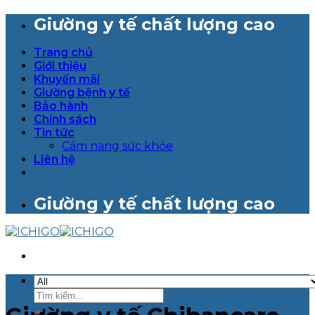
Skip
Giường y tế chất lượng cao
to
content
Trang chủ
Giới thiệu
Khuyến mãi
Giường bệnh y tế
Bảo hành
Chính sách
Tin tức
Cẩm nang sức khỏe
Liên hệ
Giường y tế chất lượng cao
Tìm
kiếm: