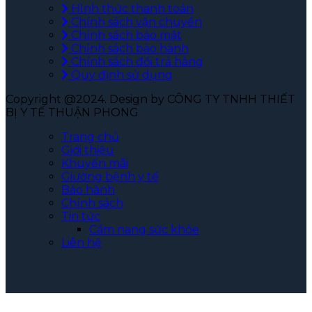
Hình thức thanh toán
Chính sách vận chuyển
Chính sách bảo mật
Chính sách bảo hành
Chính sách đổi trả hàng
Quy định sử dụng
Copyright @2024. Design by CÔNG TY TNHH THIẾT
BỊ Y TẾ THUẬN PHONG
Trang chủ
Giới thiệu
Khuyến mãi
Giường bệnh y tế
Bảo hành
Chính sách
Tin tức
Cẩm nang sức khỏe
Liên hệ