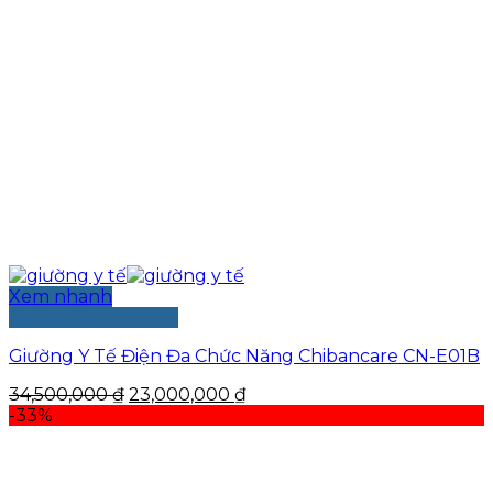
Xem nhanh
Thêm vào giỏ hàng
Giường Y Tế Điện Đa Chức Năng Chibancare CN-E01B
Giá
Giá
34,500,000
₫
23,000,000
₫
gốc
hiện
-33%
là:
tại
34,500,000 ₫.
là:
23,000,000 ₫.