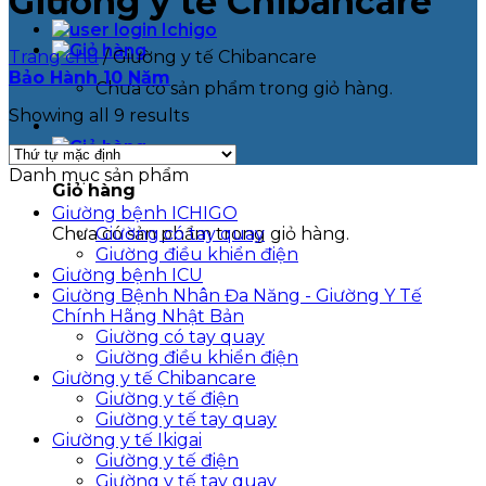
Giường y tế Chibancare
Trang chủ
/
Giường y tế Chibancare
Bảo Hành 10 Năm
Chưa có sản phẩm trong giỏ hàng.
Showing all 9 results
Danh mục sản phẩm
Giỏ hàng
Giường bệnh ICHIGO
Giường có tay quay
Chưa có sản phẩm trong giỏ hàng.
Giường điều khiển điện
Giường bệnh ICU
Giường Bệnh Nhân Đa Năng - Giường Y Tế
Chính Hãng Nhật Bản
Giường có tay quay
Giường điều khiển điện
Giường y tế Chibancare
Giường y tế điện
Giường y tế tay quay
Giường y tế Ikigai
Giường y tế điện
Giường y tế tay quay