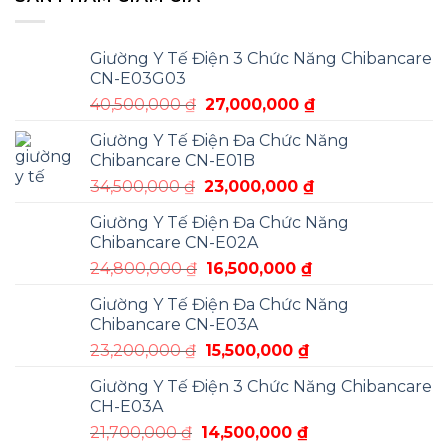
Giường Y Tế Điện 3 Chức Năng Chibancare
CN-E03G03
Giá
Giá
40,500,000
₫
27,000,000
₫
gốc
hiện
Giường Y Tế Điện Đa Chức Năng
là:
tại
Chibancare CN-E01B
40,500,000 ₫.
là:
Giá
Giá
34,500,000
₫
23,000,000
₫
27,000,000 ₫.
gốc
hiện
Giường Y Tế Điện Đa Chức Năng
là:
tại
Chibancare CN-E02A
34,500,000 ₫.
là:
Giá
Giá
24,800,000
₫
16,500,000
₫
23,000,000 ₫.
gốc
hiện
Giường Y Tế Điện Đa Chức Năng
là:
tại
Chibancare CN-E03A
24,800,000 ₫.
là:
Giá
Giá
23,200,000
₫
15,500,000
₫
16,500,000 ₫.
gốc
hiện
Giường Y Tế Điện 3 Chức Năng Chibancare
là:
tại
CH-E03A
23,200,000 ₫.
là:
Giá
Giá
21,700,000
₫
14,500,000
₫
15,500,000 ₫.