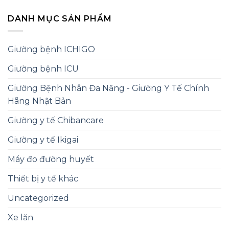
gốc
hiện
là:
tại
DANH MỤC SẢN PHẨM
21,700,000 ₫.
là:
14,500,000 ₫.
Giường bệnh ICHIGO
Giường bệnh ICU
Giường Bệnh Nhân Đa Năng - Giường Y Tế Chính
Hãng Nhật Bản
Giường y tế Chibancare
Giường y tế Ikigai
Máy đo đường huyết
Thiết bị y tế khác
Uncategorized
Xe lăn