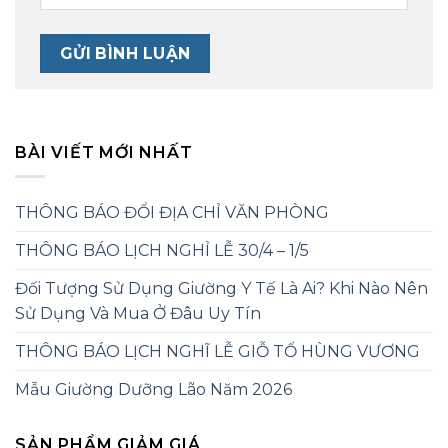
BÀI VIẾT MỚI NHẤT
THÔNG BÁO ĐỔI ĐỊA CHỈ VĂN PHÒNG
THÔNG BÁO LỊCH NGHỈ LỄ 30/4 – 1/5
Đối Tượng Sử Dụng Giường Y Tế Là Ai? Khi Nào Nên
Sử Dụng Và Mua Ở Đâu Uy Tín
THÔNG BÁO LỊCH NGHĨ LỄ GIỖ TỔ HÙNG VƯƠNG
Mẫu Giường Dưỡng Lão Năm 2026
SẢN PHẨM GIẢM GIÁ