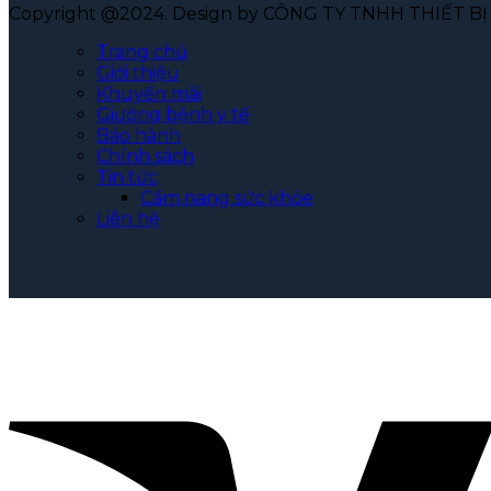
Copyright @2024. Design by CÔNG TY TNHH THIẾT 
Trang chủ
Giới thiệu
Khuyến mãi
Giường bệnh y tế
Bảo hành
Chính sách
Tin tức
Cẩm nang sức khỏe
Liên hệ