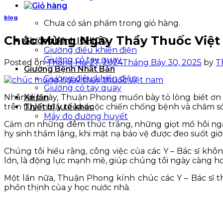
blog
Chưa có sản phẩm trong giỏ hàng.
Chúc Mừng Ngày Thầy Thuốc Việt 
Giường bệnh ICHIGO
Giường điều khiển điện
Giường có tay quay
Posted on
Tháng Hai 27, 2024
Tháng Bảy 30, 2025
by
T
Giường Bệnh Nhật Bản
Giường điều khiển điện
Giường có tay quay
Nhân dịp này, Thuận Phong muốn bày tỏ lòng biết ơn sâ
Xe lăn
trên tuyến đầu của cuộc chiến chống bệnh và chăm s
Thiết bị y tế khác
Máy đo đường huyết
Cảm ơn những đêm thức trắng, những giọt mồ hôi ngà
hy sinh thầm lặng, khi mặt nạ bảo vệ được đeo suốt giờ
Chúng tôi hiểu rằng, công việc của các Y – Bác sĩ khôn
lớn, là động lực mạnh mẽ, giúp chúng tôi ngày càng 
Một lần nữa, Thuận Phong kính chúc các Y – Bác sĩ th
phồn thịnh của y học nước nhà.