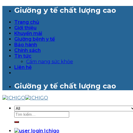
Skip
Giường y tế chất lượng cao
to
content
Trang chủ
Giới thiệu
Khuyến mãi
Giường bệnh y tế
Bảo hành
Chính sách
Tin tức
Cẩm nang sức khỏe
Liên hệ
Giường y tế chất lượng cao
Tìm
kiếm: