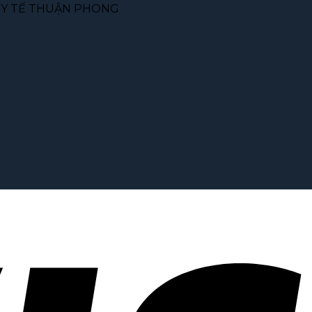
BỊ Y TẾ THUẬN PHONG