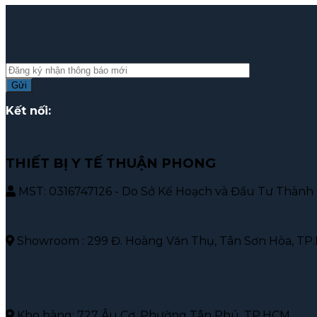
Kết nối:
THIẾT BỊ Y TẾ THUẬN PHONG
MST: 0316747126 - Do Sở Kế Hoạch và Đầu Tư Thành 
Showroom : 299 Đ. Hoàng Văn Thụ, Tân Sơn Hòa, T
Kho hàng: 727 Âu Cơ, Phường Tân Phú, TP.HCM