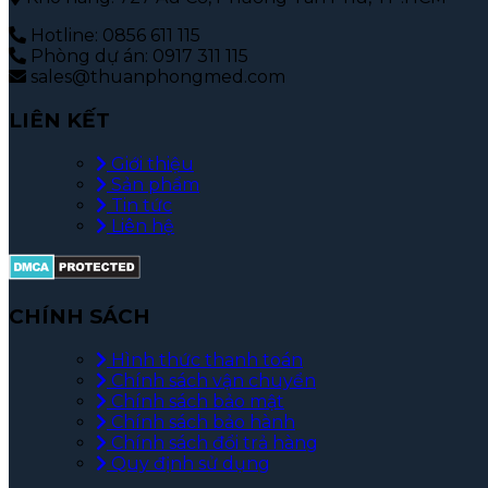
Hotline: 0856 611 115
Phòng dự án: 0917 311 115
sales@thuanphongmed.com
LIÊN KẾT
Giới thiệu
Sản phẩm
Tin tức
Liên hệ
CHÍNH SÁCH
Hình thức thanh toán
Chính sách vận chuyển
Chính sách bảo mật
Chính sách bảo hành
Chính sách đổi trả hàng
Quy định sử dụng