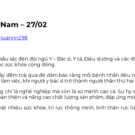
Nam – 27/02
huannn298
u sắc đến đội ngũ Y – Bác sĩ, Y tá, Điều dưỡng và các 
óc sức khỏe cộng đồng.
y đêm trải qua để đảm bảo rằng mỗi bệnh nhân đều nh
 làm việc, khi người y bác sĩ trở thành người thân thứ h
g chỉ là nghề nghiệp mà còn là sứ mệnh cao cả. Sự hy si
hoàn thiện và nâng cao chất lượng sản phẩm, đáp ứng m
ật nhiều sức khỏe, trí lực thông minh, tinh thần rực l