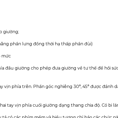
o giường;
(nâng phần lưng đồng thời hạ thấp phần đùi)
4 mức
ía đầu giường cho phép đưa giường về tư thế để hồi sức
 tay vịn phía trên. Phần góc nghiêng 30°, 45° được đánh 
 hai tay vịn phía cuối giường dạng thang chia độ. Có bi lă
y tá có các phím mềm và biểu tượng chỉ báo các chức n