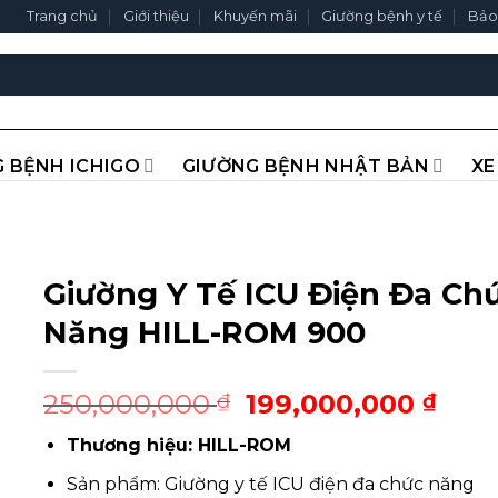
Trang chủ
Giới thiệu
Khuyến mãi
Giường bệnh y tế
Bảo
 BỆNH ICHIGO
GIƯỜNG BỆNH NHẬT BẢN
XE
Giường Y Tế ICU Điện Đa Ch
Năng HILL-ROM 900
Giá
Giá
250,000,000
199,000,000
₫
₫
gốc
hiện
Thương hiệu: HILL-ROM
là:
tại
250,000,000 ₫.
là:
Sản phẩm: Giường y tế ICU điện đa chức năng