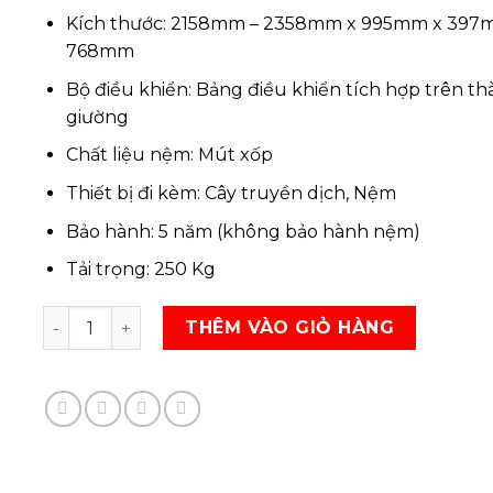
199,
Kích thước: 2158mm – 2358mm x 995mm x 397
768mm
Bộ điều khiển: Bảng điều khiển tích hợp trên t
giường
Chất liệu nệm: Mút xốp
Thiết bị đi kèm: Cây truyền dịch, Nệm
Bảo hành: 5 năm (không bảo hành nệm)
Tải trọng: 250 Kg
Giường Y Tế ICU Điện Đa Chức Năng HILL-ROM 900 số
THÊM VÀO GIỎ HÀNG