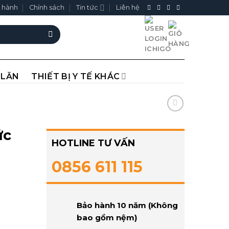
 hành
Chính sách
Tin tức
Liên hệ
 LĂN
THIẾT BỊ Y TẾ KHÁC
ức
HOTLINE TƯ VẤN
0856 611 115
Bảo hành 10 năm (Không
bao gồm nệm)