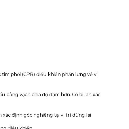
 tim phổi (CPR) điều khiển phần lưng về vị
dấu bằng vạch chia độ đậm hơn. Có bi lăn xác
n xác định góc nghiêng tại vị trí dừng lại
ăng điều khiển