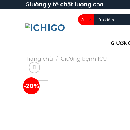
Skip
Giường y tế chất lượng cao
to
Tìm
content
kiếm:
GIƯỜNG
Trang chủ
/
Giường bệnh ICU
-20%