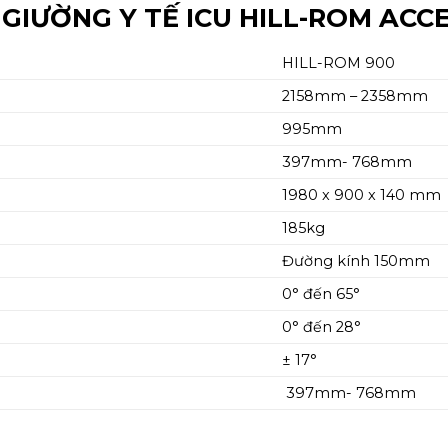
GIƯỜNG Y TẾ ICU HILL-ROM ACC
HILL-ROM 900
2158mm –
2358mm
995mm
397mm- 768mm
1980 x 900 x 140 mm
185kg
Đường kính 150mm
0° đến 65°
0° đến 28°
± 17°
397mm- 768mm