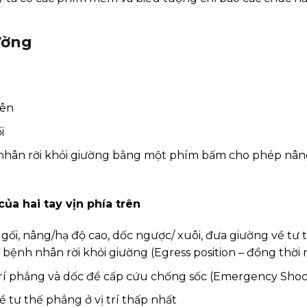
ường
rên
i
 nhân rời khỏi giường bằng một phím bấm cho phép nân
của hai tay vịn phía trên
ối, nâng/hạ độ cao, dốc ngược/ xuôi, đưa giường về tư
 bệnh nhân rời khỏi giường (Egress position – đồng thời
rí phẳng và dốc để cấp cứu chống sốc (Emergency Shock
tư thế phẳng ở vị trí thấp nhất