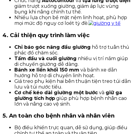
Chức năng
Autocontour
và
tựa lưng trượt điện
giảm trượt xuống giường, giảm áp lực vùng
bụng khi nâng chỉnh tư thế.
Nhiều lựa chọn bề mặt nệm linh hoạt, phù hợp
mọi mức độ nguy cơ loét tỳ đè.
4. Cải thiện quy trình làm việc
Chỉ báo góc nâng đầu giường
hỗ trợ tuân thủ
phác đồ chăm sóc.
Tấm đầu và cuối giường
nhiều vị trí nắm giúp
di chuyển giường dễ dàng.
Bánh xe liền khối 150 mm
và bánh xe dẫn
hướng hỗ trợ di chuyển linh hoạt.
Giá treo phụ kiện hai bên thuận tiện treo túi dẫn
lưu và túi nước tiểu.
Cơ chế kéo dài giường một bước
và
giữ ga
giường tích hợp
giúp phù hợp bệnh nhân cao
lớn và nâng cao vệ sinh.
5. An toàn cho bệnh nhân và nhân viên
Bộ điều khiển trực quan, dễ sử dụng, giúp điều
chỉnh tư thế an toàn và thuận tiện.