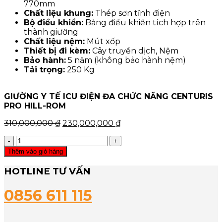
770mm
Chất liệu khung:
Thép sơn tĩnh điện
Bộ điều khiển:
Bảng điều khiển tích hợp trên
thành giường
Chất liệu nệm:
Mút xốp
Thiết bị đi kèm:
Cây truyền dịch, Nệm
Bảo hành:
5 năm (không bảo hành nệm)
Tải trọng:
250 Kg
GIƯỜNG Y TẾ ICU ĐIỆN ĐA CHỨC NĂNG CENTURIS
PRO HILL-ROM
Giá
Giá
310,000,000
₫
230,000,000
₫
gốc
hiện
GIƯỜNG
là:
tại
Y
310,000,000 ₫.
là:
Thêm vào giỏ hàng
TẾ
230,000,000 ₫.
ICU
HOTLINE TƯ VẤN
ĐIỆN
ĐA
0856 611 115
CHỨC
NĂNG
CENTURIS