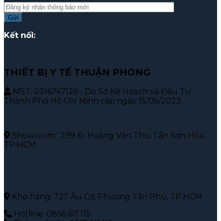
Kết nối:
THIẾT BỊ Y TẾ THUẬN PHONG
MST: 0316747126 - Do Sở Kế Hoạch và Đầu Tư
Thành Phố Hồ Chí Minh cấp ngày 15/05/2023
Showroom : 299 Đ. Hoàng Văn Thụ, Tân Sơn Hòa,
TP.HCM
Kho hàng: 727 Âu Cơ, Phường Tân Phú, TP.HCM
Hotline: 0856 611 115