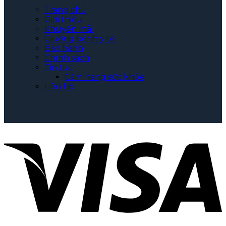
Trang chủ
Giới thiệu
Khuyến mãi
Giường bệnh y tế
Bảo hành
Chính sách
Tin tức
Cẩm nang sức khỏe
Liên hệ