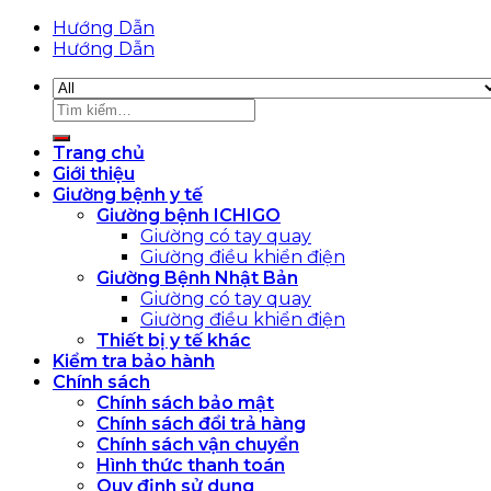
Hướng Dẫn
Hướng Dẫn
Tìm
kiếm:
Trang chủ
Giới thiệu
Giường bệnh y tế
Giường bệnh ICHIGO
Giường có tay quay
Giường điều khiển điện
Giường Bệnh Nhật Bản
Giường có tay quay
Giường điều khiển điện
Thiết bị y tế khác
Kiểm tra bảo hành
Chính sách
Chính sách bảo mật
Chính sách đổi trả hàng
Chính sách vận chuyển
Hình thức thanh toán
Quy định sử dụng