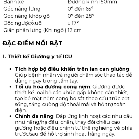
Bánh xe
Đường kính 150mm
Góc nâng lưng
0° đến 65°
Góc nâng khớp gối
0° đến 28°
Dốc ngược/xuôi
± 17°
Giãn phần lưng (Khi ngồi)
12 cm
ĐẶC ĐIỂM NỔI BẬT
1. Thiết kế Giường y tế ICU
Tích hợp bộ điều khiển trên lan can giường
:
Giúp bệnh nhân và người chăm sóc thao tác dễ
dàng ngay trong tầm tay.
Tối ưu hóa đường cong nệm
: Giường được
thiết kế loại bỏ các khúc gấp không cần thiết,
tạo bề mặt nệm cong bo sát theo cấu trúc cột
sống, tăng cường độ thoải mái và hỗ trợ toàn
diện.
Chỉnh đa năng
: Đáp ứng linh hoạt các nhu cầu
như nâng/hạ đầu, chân, thay đổi chiều cao
giường hoặc điều chỉnh tư thế nghiêng về phía
trước/sau để hỗ trợ sinh hoạt hằng ngày.