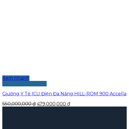
Xem nhanh
Thêm vào giỏ hàng
Giường Y Tế ICU Điện Đa Năng HILL-ROM 900 Accella
Giá
Giá
550,000,000
₫
479,000,000
₫
gốc
hiện
là:
tại
550,000,000 ₫.
là:
479,000,000 ₫.