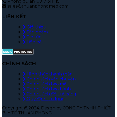
Phòng dự án: 0917 311 115
sales@thuanphongmed.com
LIÊN KẾT
Giới thiệu
Sản phẩm
Tin tức
Liên hệ
CHÍNH SÁCH
Hình thức thanh toán
Chính sách vận chuyển
Chính sách bảo mật
Chính sách bảo hành
Chính sách đổi trả hàng
Quy định sử dụng
Copyright @2024. Design by CÔNG TY TNHH THIẾT
BỊ Y TẾ THUẬN PHONG