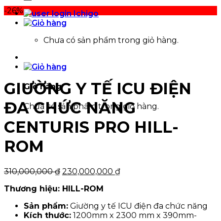
-26%
Chưa có sản phẩm trong giỏ hàng.
GIƯỜNG Y TẾ ICU ĐIỆN
Giỏ hàng
ĐA CHỨC NĂNG
Chưa có sản phẩm trong giỏ hàng.
CENTURIS PRO HILL-
ROM
Giá
Giá
310,000,000
₫
230,000,000
₫
gốc
hiện
Thương hiệu: HILL-ROM
là:
tại
310,000,000 ₫.
là:
Sản phẩm:
Giường y tế ICU điện đa chức năng
230,000,000 ₫.
Kích thước:
1200mm x 2300 mm x 390mm-