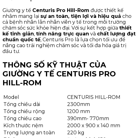
Giường y tế
Centuris Pro Hill-Rom
được thiết kế
nhằm mang lại
sự an toàn, tiện lợi và hiệu quả
cho
cả bệnh nhân lẫn nhân viên y tế trong môi trường
chăm sóc sức khỏe hiện đại. Với sự kết hợp giữa
thiết
kế tinh giản
,
tính năng trực quan
và
chất lượng đạt
chuẩn quốc tế
, Centuris Pro là lựa chọn tối ưu để
nâng cao trải nghiệm chăm sóc và tối đa hóa giá trị
đầu tư.
THÔNG SỐ KỸ THUẬT CỦA
GIƯỜNG Y TẾ
CENTURIS PRO
HILL-ROM
Model
CENTURIS HILL-ROM
Tổng chiều dài
2300mm
Tổng chiều rộng
1200 mm
Tổng chiều cao
390mm- 770mm
Kích thước nệm
2000 x 900 x 140 mm
Trọng lượng an toàn
220 kg