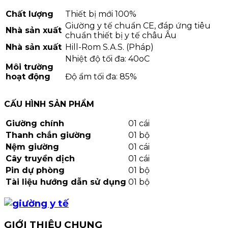
Chất lượng
Thiết bị mới 100%
Giường y tế chuẩn CE, đáp ứng tiêu
Nhà sản xuất
chuẩn thiết bị y tế châu Âu
Nhà sản xuất
Hill-Rom S.A.S. (Pháp)
Nhiệt độ tối đa: 40
o
C
Môi trường
hoạt động
Độ ẩm tối đa: 85%
CẤU HÌNH SẢN PHẨM
Giường chính
01 cái
Thanh chắn giường
01 bộ
Nệm giường
01 cái
Cây truyền dịch
01 cái
Pin dự phòng
01 bộ
Tài liệu hướng dẫn sử dụng
01 bộ
GIỚI THIỆU CHUNG