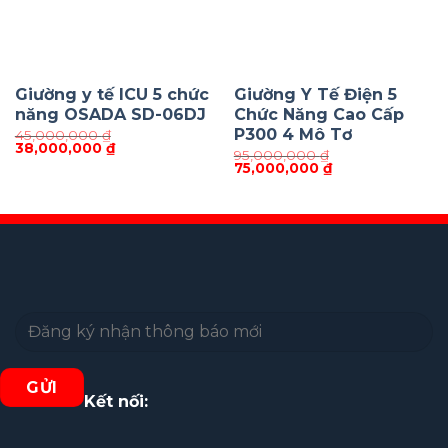
Giường y tế ICU 5 chức
Giường Y Tế Điện 5
năng OSADA SD-06DJ
Chức Năng Cao Cấp
P300 4 Mô Tơ
45,000,000
₫
Giá
Giá
38,000,000
₫
95,000,000
₫
gốc
hiện
Giá
Giá
75,000,000
₫
là:
tại
gốc
hiện
45,000,000 ₫.
là:
là:
tại
38,000,000 ₫.
95,000,000 ₫.
là:
75,000,000 ₫.
Kết nối: