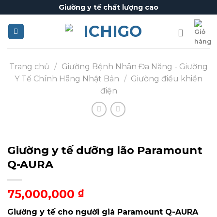
Skip
Giường y tế chất lượng cao
to
content
Trang chủ
/
Giường Bệnh Nhân Đa Năng - Giường
Y Tế Chính Hãng Nhật Bản
/
Giường điều khiển
điện
Giường y tế dưỡng lão Paramount
Q-AURA
75,000,000
₫
Giường y tế cho người già Paramount Q-AURA